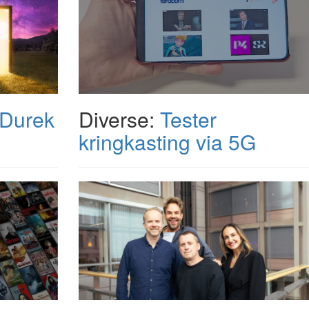
 Durek
Diverse:
Tester
kringkasting via 5G