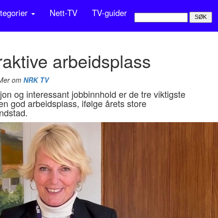
tegorier
Nett-TV
TV-guider
raktive arbeidsplass
 Mer om
NRK TV
 og interessant jobbinnhold er de tre viktigste
n god arbeidsplass, ifølge årets store
ndstad.