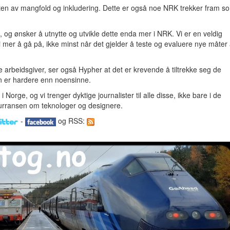
heten av mangfold og inkludering. Dette er også noe NRK trekker fram s
t, og ønsker å utnytte og utvikle dette enda mer i NRK. Vi er en veldig
 mer å gå på, ikke minst når det gjelder å teste og evaluere nye måter
ve arbeidsgiver, ser også Hypher at det er krevende å tiltrekke seg de
n er hardere enn noensinne.
orge, og vi trenger dyktige journalister til alle disse, ikke bare i de
nkurransen om teknologer og designere.
-
og RSS: