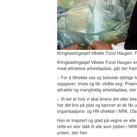
Kringkastingssjef Vibeke Fürst Haugen. 
Kringkastingssjef Vibeke Fürst Haugen er 
mest attraktive arbeidsplass, går det fr
– For å tiltrekke oss og beholde dyktige
oppgaver, trives og får utvikle seg. Prise
attraktiv og mangfoldig arbeidsplass, sie
– Vi vet at hvis vi skal levere det aller 
har det bra på jobb og kjenner at de får u
organisasjons- og HR-direktør i NRK, Ol
Han er inspirert og glad på vegne av alle 
rette en stor takk til alle som jobber i N
prisen, sier han.