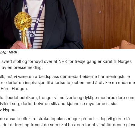
Foto: NRK
svært stolt og fornøyd over at NRK for tredje gang er kåret til Norges
am av en pressemelding.
 folk, må vi være en arbeidsplass der medarbeiderne har meningsfulle
n er derfor en inspirasjon til å fortsette jobben med å utvikle en enda me
r Fürst Haugen.
beste tilbudet publikum, trenger vi motiverte og dyktige medarbeidere som
tviklet seg, derfor betyr en slik anerkjennelse mye for oss, sier
av Hypher.
de ansatte etter tre strake topplasseringer på rad. – Jeg vil gjerne få
RK, det er først og fremst de som skal ha æren for at vi nå får denne gjev