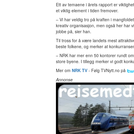
Ett av temaene i årets rapport er viktig
et viktig element i tiden fremover.
– Vi har veldig tro på kraften i mangfolde
kreativ organisasjon, men også her har vi
jobbe på, sier han.
Til tross for å være landets mest attrakti
beste folkene, og merker at konkurranse
– NRK har mer enn 50 kontorer rundt om i N
store byene. I tillegg merker vi godt ko
Mer om
NRK TV
- Følg TVNytt.no på
Annonse