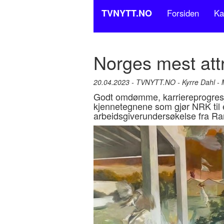
TVNYTT.NO
Forsiden
Ka
Norges mest att
20.04.2023 - TVNYTT.NO - Kyrre Dahl -
Godt omdømme, karriereprogresjon
kjennetegnene som gjør NRK til e
arbeidsgiverundersøkelse fra Ra