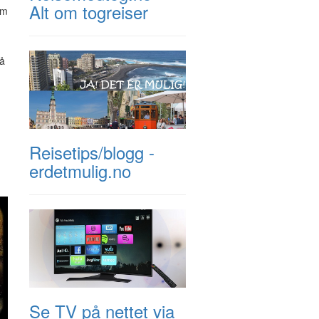
Alt om togreiser
om
 å
Reisetips/blogg -
erdetmulig.no
Se TV på nettet via