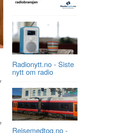
Radionytt.no - Siste
nytt om radio
r
e
Reisemedtog.no -