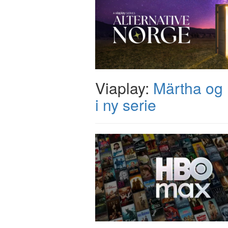
Viaplay:
Märtha og
i ny serie