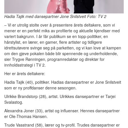
Hadia Tajik med dansepartner Jone Snilstveit Foto: TV 2
– Vi er utrolig stolte over å presentere årets deltakere, som vi
mener er en perfekt miks av profilerte og aktuelle kjendiser med
variert bakgrunn. I år får publikum se en topp-politiker, en
hårstylist, en lærer, en gamer, flere artister og tidligere
idrettsutøvere svinge seg på parketten, og vi kan love at kampen
om den gjeve pokalen både blir spennende og underholdende,
sier Trygve Rønningen, programredaktør og direktør for
innholdsstrategi i TV 2.
Her er årets deltakere:
Hadia Tajik (40), politiker. Hadias dansepartner er Jone Snilstveit
som er ny proffdanser denne sesongen.
Ulrikke Brandstorp (28), artist. Ulrikkes dansepartner er Tarjei
Svalastog.
Alexandra Joner (33), artist og influenser. Hennes dansepartner
er Ole-Thomas Hansen.
Trude Vasstrand (58), lærer og tv-profil. Trudes dansepartner er