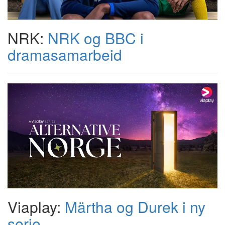
NRK:
NRK og BBC i
dramasamarbeid
Viaplay:
Märtha og Durek i ny
serie