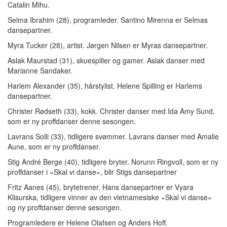
Catalin Mihu.
Selma Ibrahim (28), programleder. Santino Mirenna er Selmas
dansepartner.
Myra Tucker (28), artist. Jørgen Nilsen er Myras dansepartner.
Aslak Maurstad (31), skuespiller og gamer. Aslak danser med
Marianne Sandaker.
Harlem Alexander (35), hårstylist. Helene Spilling er Harlems
dansepartner.
Christer Rødseth (33), kokk. Christer danser med Ida Amy Sund,
som er ny proffdanser denne sesongen.
Lavrans Solli (33), tidligere svømmer. Lavrans danser med Amalie
Aune, som er ny proffdanser.
Stig André Berge (40), tidligere bryter. Norunn Ringvoll, som er ny
proffdanser i «Skal vi danse», blir Stigs dansepartner
Fritz Aanes (45), brytetrener. Hans dansepartner er Vyara
Klisurska, tidligere vinner av den vietnamesiske «Skal vi danse»
og ny proffdanser denne sesongen.
Programledere er Helene Olafsen og Anders Hoff.