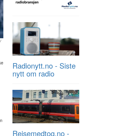
/
ke
Radionytt.no - Siste
nytt om radio
en
Reisemedtog.no -