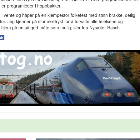
er programleder i hoppbakken.
r i vente og håper på en kjempestor folkefest med stinn brakke, deilig
r. Jeg kjenner på stor ærefrykt for å forvalte alle følelsene og
en hjem på en så god måte som mulig, sier Ida Nysæter Rasch.