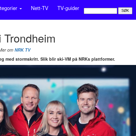
tegorier
Nett-TV
TV-guider
 i Trondheim
 Mer om
NRK TV
 med stormskritt. Slik blir ski-VM på NRKs plattformer.