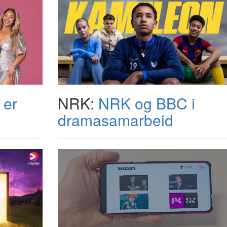
 er
NRK:
NRK og BBC i
dramasamarbeid