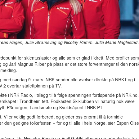
dreas Hagen, Julie Strømsvåg og Nicolay Ramm. Julia Marie Naglestad 
depunkt for skientusiaster og alle som er glad i idrett. Med profiler som
g Jarl Magnus Riiber på plass er det store forventninger til den nors
emelding.
og med søndag 9. mars. NRK sender alle øvelser direkte på NRK1 og i
V 2 overtar stafettpinnen på TV.
te i NRK Radio, i tillegg til å følge spenningen fortløpende på NRK.no.
erskapet i Trondheim tett. Podkasten Skiklubben vil naturlig nok være
pernytt, P3morgen, Landsmøte og Kveldsåpent i NRK P1.
t. Vi er veldig godt forberedt og gleder oss enormt til å formidle
den gedigne folkefesten – for og til alle i hele Norge, sier Espen Ols
Granåsen. Ida Nysæter Rasch og Emil Gukild vil være programledere fra