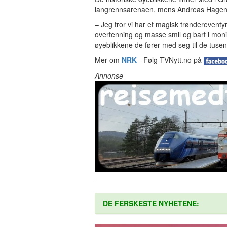
langrennsarenaen, mens Andreas Hagen 
– Jeg tror vi har et magisk trøndereventy
overtenning og masse smil og bart i monito
øyeblikkene de fører med seg til de tus
Mer om
NRK
- Følg TVNytt.no på
Annonse
DE FERSKESTE NYHETENE: