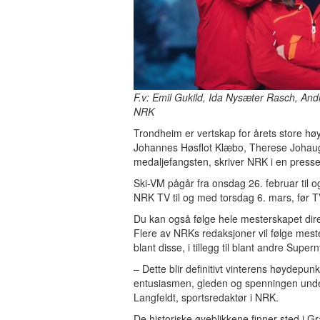
F.v: Emil Gukild, Ida Nysæter Rasch, An
NRK
Trondheim er vertskap for årets store høy
Johannes Høsflot Klæbo, Therese Johaug o
medaljefangsten, skriver NRK i en press
Ski-VM pågår fra onsdag 26. februar til 
NRK TV til og med torsdag 6. mars, før T
Du kan også følge hele mesterskapet direk
Flere av NRKs redaksjoner vil følge mest
blant disse, i tillegg til blant andre Su
– Dette blir definitivt vinterens høydepunk
entusiasmen, gleden og spenningen under 
Langfeldt, sportsredaktør i NRK.
De historiske øyeblikkene finner sted i 