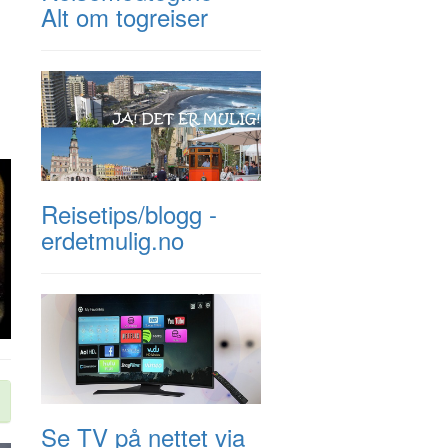
Alt om togreiser
Reisetips/blogg -
erdetmulig.no
Se TV på nettet via