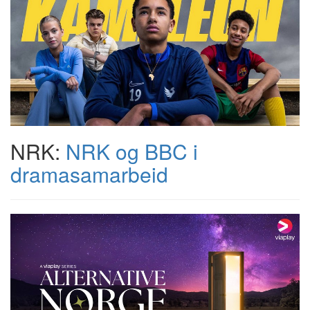
NRK:
NRK og BBC i
dramasamarbeid