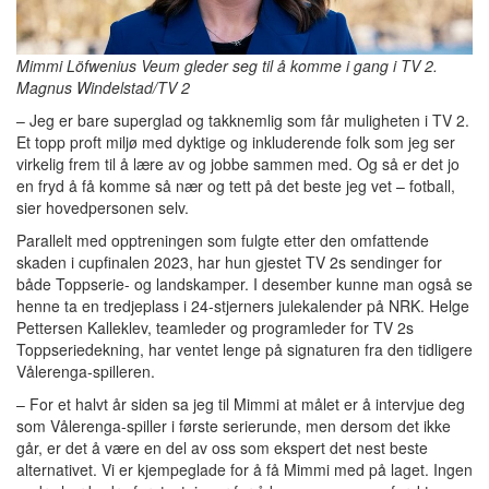
Mimmi Löfwenius Veum gleder seg til å komme i gang i TV 2.
Magnus Windelstad/TV 2
– Jeg er bare superglad og takknemlig som får muligheten i TV 2.
Et topp proft miljø med dyktige og inkluderende folk som jeg ser
virkelig frem til å lære av og jobbe sammen med. Og så er det jo
en fryd å få komme så nær og tett på det beste jeg vet – fotball,
sier hovedpersonen selv.
Parallelt med opptreningen som fulgte etter den omfattende
skaden i cupfinalen 2023, har hun gjestet TV 2s sendinger for
både Toppserie- og landskamper. I desember kunne man også se
henne ta en tredjeplass i 24-stjerners julekalender på NRK. Helge
Pettersen Kalleklev, teamleder og programleder for TV 2s
Toppseriedekning, har ventet lenge på signaturen fra den tidligere
Vålerenga-spilleren.
– For et halvt år siden sa jeg til Mimmi at målet er å intervjue deg
som Vålerenga-spiller i første serierunde, men dersom det ikke
går, er det å være en del av oss som ekspert det nest beste
alternativet. Vi er kjempeglade for å få Mimmi med på laget. Ingen