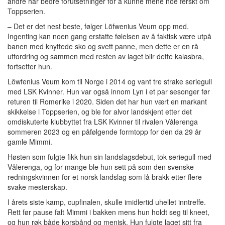
andre har bedre forutsetninger for å kunne mene noe ferskt om
Toppserien.
– Det er det nest beste, følger Löfwenius Veum opp med.
Ingenting kan noen gang erstatte følelsen av å faktisk være utpå
banen med knyttede sko og svett panne, men dette er en rå
utfordring og sammen med resten av laget blir dette kalasbra,
fortsetter hun.
Löwfenius Veum kom til Norge i 2014 og vant tre strake seriegull
med LSK Kvinner. Hun var også innom Lyn i et par sesonger før
returen til Romerike i 2020. Siden det har hun vært en markant
skikkelse i Toppserien, og ble for alvor landskjent etter det
omdiskuterte klubbyttet fra LSK Kvinner til rivalen Vålerenga
sommeren 2023 og en påfølgende formtopp for den da 29 år
gamle Mimmi.
Høsten som fulgte fikk hun sin landslagsdebut, tok seriegull med
Vålerenga, og for mange ble hun sett på som den svenske
redningskvinnen for et norsk landslag som lå brakk etter flere
svake mesterskap.
I årets siste kamp, cupfinalen, skulle imidlertid uhellet inntreffe.
Rett før pause falt Mimmi i bakken mens hun holdt seg til kneet,
og hun røk både korsbånd og menisk. Hun fulgte laget sitt fra