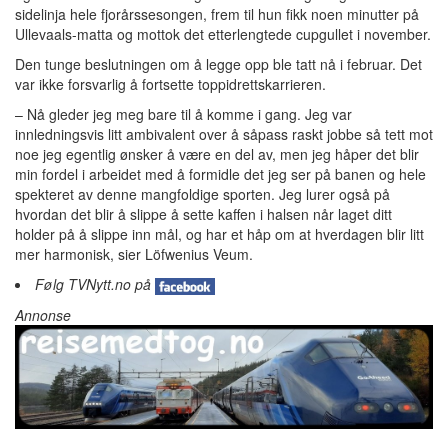
sidelinja hele fjorårssesongen, frem til hun fikk noen minutter på
Ullevaals-matta og mottok det etterlengtede cupgullet i november.
Den tunge beslutningen om å legge opp ble tatt nå i februar. Det
var ikke forsvarlig å fortsette toppidrettskarrieren.
– Nå gleder jeg meg bare til å komme i gang. Jeg var
innledningsvis litt ambivalent over å såpass raskt jobbe så tett mot
noe jeg egentlig ønsker å være en del av, men jeg håper det blir
min fordel i arbeidet med å formidle det jeg ser på banen og hele
spekteret av denne mangfoldige sporten. Jeg lurer også på
hvordan det blir å slippe å sette kaffen i halsen når laget ditt
holder på å slippe inn mål, og har et håp om at hverdagen blir litt
mer harmonisk, sier Löfwenius Veum.
Følg TVNytt.no på
Annonse