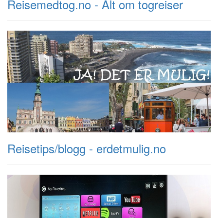
Reisemedtog.no - Alt om togreiser
Reisetips/blogg - erdetmulig.no