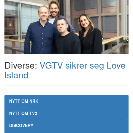
Diverse:
VGTV sikrer seg Love
Island
NYTT OM NRK
NYTT OM TV2
DISCOVERY