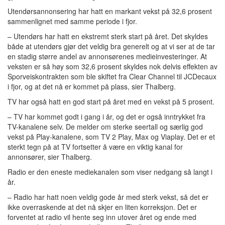
Utendørsannonsering har hatt en markant vekst på 32,6 prosent
sammenlignet med samme periode i fjor.
– Utendørs har hatt en ekstremt sterk start på året. Det skyldes
både at utendørs gjør det veldig bra generelt og at vi ser at de tar
en stadig større andel av annonsørenes medieinvesteringer. At
veksten er så høy som 32,6 prosent skyldes nok delvis effekten av
Sporveiskontrakten som ble skiftet fra Clear Channel til JCDecaux
i fjor, og at det nå er kommet på plass, sier Thalberg.
TV har også hatt en god start på året med en vekst på 5 prosent.
– TV har kommet godt i gang i år, og det er også inntrykket fra
TV-kanalene selv. De melder om sterke seertall og særlig god
vekst på Play-kanalene, som TV 2 Play, Max og Viaplay. Det er et
sterkt tegn på at TV fortsetter å være en viktig kanal for
annonsører, sier Thalberg.
Radio er den eneste mediekanalen som viser nedgang så langt i
år.
– Radio har hatt noen veldig gode år med sterk vekst, så det er
ikke overraskende at det nå skjer en liten korreksjon. Det er
forventet at radio vil hente seg inn utover året og ende med