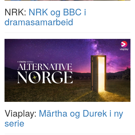
NRK:
NRK og BBC i
dramasamarbeid
Viaplay:
Märtha og Durek i ny
serie