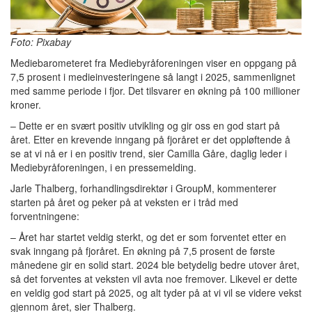
Foto: Pixabay
Mediebarometeret fra Mediebyråforeningen viser en oppgang på
7,5 prosent i medieinvesteringene så langt i 2025, sammenlignet
med samme periode i fjor. Det tilsvarer en økning på 100 millioner
kroner.
– Dette er en svært positiv utvikling og gir oss en god start på
året. Etter en krevende inngang på fjoråret er det oppløftende å
se at vi nå er i en positiv trend, sier Camilla Gåre, daglig leder i
Mediebyråforeningen, i en pressemelding.
Jarle Thalberg, forhandlingsdirektør i GroupM, kommenterer
starten på året og peker på at veksten er i tråd med
forventningene:
– Året har startet veldig sterkt, og det er som forventet etter en
svak inngang på fjoråret. En økning på 7,5 prosent de første
månedene gir en solid start. 2024 ble betydelig bedre utover året,
så det forventes at veksten vil avta noe fremover. Likevel er dette
en veldig god start på 2025, og alt tyder på at vi vil se videre vekst
gjennom året, sier Thalberg.