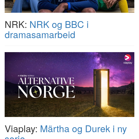
NRK:
NRK og BBC i
dramasamarbeid
Viaplay:
Märtha og Durek i ny
serie