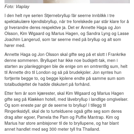
Foto: Viaplay
I den helt nye serien Stjernebryllup får seerne innblikk i tre
spektakulære kjendisbryllup, når tre forelskede par står klare for å
gi hverandre deres respektive ja. Det er Annette Haga og Jon
Olsson, Kim Wigaard og Marius Hagen, og Sandra Lyng og Lasse
Joachim Langerud, som tar seerne med på bryllup og alt som
hører med.
Annette Haga og Jon Olsson skal gifte seg på et slott i Frankrike
denne sommeren. Bryllupet har ikke noe budsjett-tak, men i
starten av planleggingen ble de enige om en omtrentlig sum, helt
til Annette dro til London og så på brudekjoler. Jon syntes hun
fortjente begge to, og begge kjolene endte på samme sum som
totalbudsjettet de hadde diskutert på forhånd.
Etter fem år som kjærester, skal Kim Wigaard og Marius Hagen
gifte seg på Klækken hotell, med låvebryllup i landlige omgivelser.
Og som eneste par gir de seerne to bryllup! I tillegg til
Ringeriksidyll, skal de to turtelduene også gifte seg som deres
drag alter egoer, Pamela the Pam og Puffie Mantrap. Kim og
Marius har store ambisjoner til de to bryllupene, og har blant
annet handlet med seg 300 meter tyll fra Thailand.