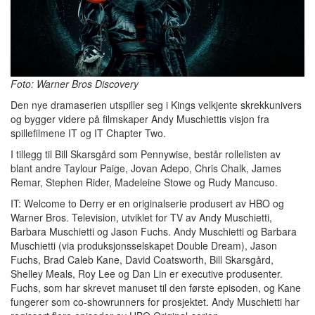
Foto: Warner Bros Discovery
Den nye dramaserien utspiller seg i Kings velkjente skrekkunivers
og bygger videre på filmskaper Andy Muschiettis visjon fra
spillefilmene IT og IT Chapter Two.
I tillegg til Bill Skarsgård som Pennywise, består rollelisten av
blant andre Taylour Paige, Jovan Adepo, Chris Chalk, James
Remar, Stephen Rider, Madeleine Stowe og Rudy Mancuso.
IT: Welcome to Derry er en originalserie produsert av HBO og
Warner Bros. Television, utviklet for TV av Andy Muschietti,
Barbara Muschietti og Jason Fuchs. Andy Muschietti og Barbara
Muschietti (via produksjonsselskapet Double Dream), Jason
Fuchs, Brad Caleb Kane, David Coatsworth, Bill Skarsgård,
Shelley Meals, Roy Lee og Dan Lin er executive produsenter.
Fuchs, som har skrevet manuset til den første episoden, og Kane
fungerer som co-showrunners for prosjektet. Andy Muschietti har