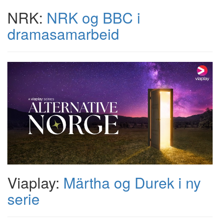
NRK:
NRK og BBC i
dramasamarbeid
Viaplay:
Märtha og Durek i ny
serie