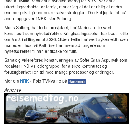
med å utvikle framtidens nyhetsoppdrag for NRK. Når dette
utredningsarbeidet er ferdig, mener jeg at det er riktig at andre
enn meg skal gjennomføre selve strategien. Da skal jeg ta fatt på
andre oppgaver i NRK, sier Solberg.
Mens Solberg har ledet prosjektet, har Marius Tetlie vært
konstituert som nyhetsdirektør. Kringkastingssjefen har bedt Tetlie
om å stå i stillingen ut 2026. Siden Tetlie har vært sykemeldt noen
måneder i høst vil Kathrine Hammerstad fungere som
nyhetsdirektør til han er tilbake for fullt.
Samtidig videreføres konstitueringen av Sofie Gran Aspunvik som
redaktør i NDIVs ledergruppe, for å sikre kontinuitet og
forutsigbarhet i en tid med mange prosesser og endringer.
Mer om
NRK
- Følg TVNytt.no på
Annonse