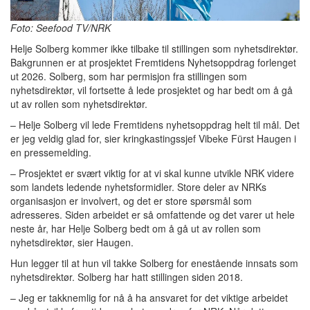
Foto: Seefood TV/NRK
Helje Solberg kommer ikke tilbake til stillingen som nyhetsdirektør.
Bakgrunnen er at prosjektet Fremtidens Nyhetsoppdrag forlenget
ut 2026. Solberg, som har permisjon fra stillingen som
nyhetsdirektør, vil fortsette å lede prosjektet og har bedt om å gå
ut av rollen som nyhetsdirektør.
– Helje Solberg vil lede Fremtidens nyhetsoppdrag helt til mål. Det
er jeg veldig glad for, sier kringkastingssjef Vibeke Fürst Haugen i
en pressemelding.
– Prosjektet er svært viktig for at vi skal kunne utvikle NRK videre
som landets ledende nyhetsformidler. Store deler av NRKs
organisasjon er involvert, og det er store spørsmål som
adresseres. Siden arbeidet er så omfattende og det varer ut hele
neste år, har Helje Solberg bedt om å gå ut av rollen som
nyhetsdirektør, sier Haugen.
Hun legger til at hun vil takke Solberg for enestående innsats som
nyhetsdirektør. Solberg har hatt stillingen siden 2018.
– Jeg er takknemlig for nå å ha ansvaret for det viktige arbeidet