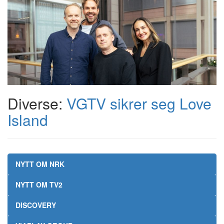
Diverse:
VGTV sikrer seg Love
Island
NYTT OM NRK
NYTT OM TV2
DISCOVERY