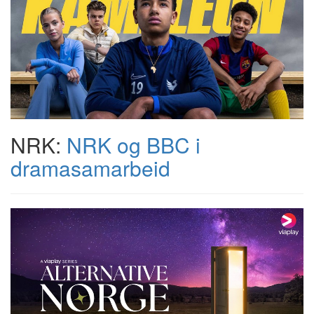
NRK:
NRK og BBC i
dramasamarbeid