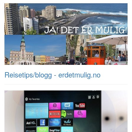
Reisetips/blogg - erdetmulig.no