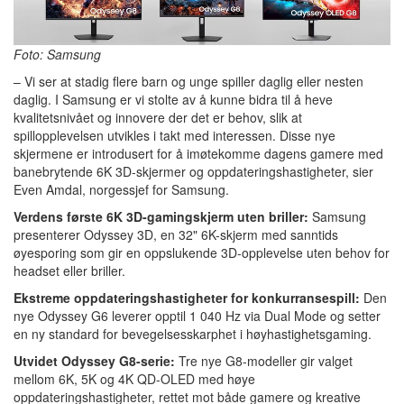
Foto: Samsung
– Vi ser at stadig flere barn og unge spiller daglig eller nesten
daglig. I Samsung er vi stolte av å kunne bidra til å heve
kvalitetsnivået og innovere der det er behov, slik at
spillopplevelsen utvikles i takt med interessen. Disse nye
skjermene er introdusert for å imøtekomme dagens gamere med
banebrytende 6K 3D-skjermer og oppdateringshastigheter, sier
Even Amdal, norgessjef for Samsung.
Verdens første 6K 3D-gamingskjerm uten briller:
Samsung
presenterer Odyssey 3D, en 32" 6K-skjerm med sanntids
øyesporing som gir en oppslukende 3D-opplevelse uten behov for
headset eller briller.
Ekstreme oppdateringshastigheter for konkurransespill:
Den
nye Odyssey G6 leverer opptil 1 040 Hz via Dual Mode og setter
en ny standard for bevegelsesskarphet i høyhastighetsgaming.
Utvidet Odyssey G8-serie:
Tre nye G8-modeller gir valget
mellom 6K, 5K og 4K QD-OLED med høye
oppdateringshastigheter, rettet mot både gamere og kreative