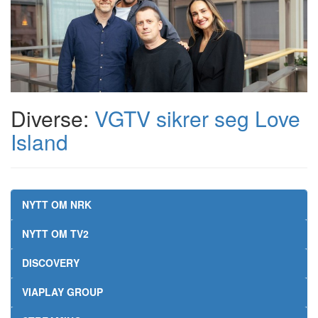
Diverse:
VGTV sikrer seg Love
Island
NYTT OM NRK
NYTT OM TV2
DISCOVERY
VIAPLAY GROUP