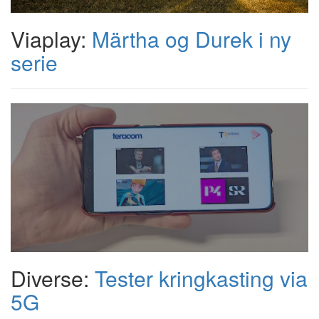
Viaplay:
Märtha og Durek i ny
serie
Diverse:
Tester kringkasting via
5G