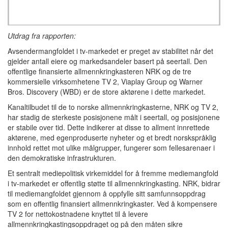
Utdrag fra rapporten:
Avsendermangfoldet i tv-markedet er preget av stabilitet når det
gjelder antall eiere og markedsandeler basert på seertall. Den
offentlige finansierte allmennkringkasteren NRK og de tre
kommersielle virksomhetene TV 2, Viaplay Group og Warner
Bros. Discovery (WBD) er de store aktørene i dette markedet.
Kanaltilbudet til de to norske allmennkringkasterne, NRK og TV 2,
har stadig de sterkeste posisjonene målt i seertall, og posisjonene
er stabile over tid. Dette indikerer at disse to allment innrettede
aktørene, med egenproduserte nyheter og et bredt norskspråklig
innhold rettet mot ulike målgrupper, fungerer som fellesarenaer i
den demokratiske infrastrukturen.
Et sentralt mediepolitisk virkemiddel for å fremme mediemangfold
i tv-markedet er offentlig støtte til allmennkringkasting. NRK, bidrar
til mediemangfoldet gjennom å oppfylle sitt samfunnsoppdrag
som en offentlig finansiert allmennkringkaster. Ved å kompensere
TV 2 for nettokostnadene knyttet til å levere
allmennkringkastingsoppdraget og på den måten sikre