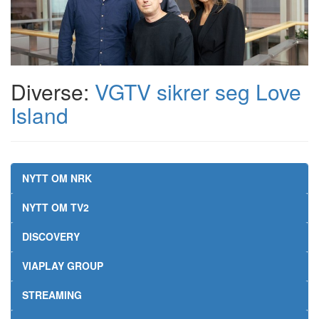
Diverse:
VGTV sikrer seg Love
Island
NYTT OM NRK
NYTT OM TV2
DISCOVERY
VIAPLAY GROUP
STREAMING