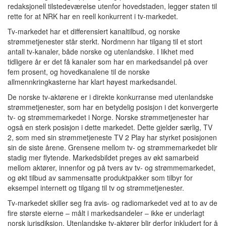
redaksjonell tilstedeværelse utenfor hovedstaden, legger staten til
rette for at NRK har en reell konkurrent i tv-markedet.
Tv-markedet har et differensiert kanaltilbud, og norske
strømmetjenester står sterkt. Nordmenn har tilgang til et stort
antall tv-kanaler, både norske og utenlandske. I likhet med
tidligere år er det få kanaler som har en markedsandel på over
fem prosent, og hovedkanalene til de norske
allmennkringkasterne har klart høyest markedsandel.
De norske tv-aktørene er i direkte konkurranse med utenlandske
strømmetjenester, som har en betydelig posisjon i det konvergerte
tv- og strømmemarkedet i Norge. Norske strømmetjenester har
også en sterk posisjon i dette markedet. Dette gjelder særlig, TV
2, som med sin strømmetjeneste TV 2 Play har styrket posisjonen
sin de siste årene. Grensene mellom tv- og strømmemarkedet blir
stadig mer flytende. Markedsbildet preges av økt samarbeid
mellom aktører, innenfor og på tvers av tv- og strømmemarkedet,
og økt tilbud av sammensatte produktpakker som tilbyr for
eksempel internett og tilgang til tv og strømmetjenester.
Tv-markedet skiller seg fra avis- og radiomarkedet ved at to av de
fire største eierne – målt i markedsandeler – ikke er underlagt
norsk jurisdiksjon. Utenlandske tv-aktører blir derfor inkludert for å