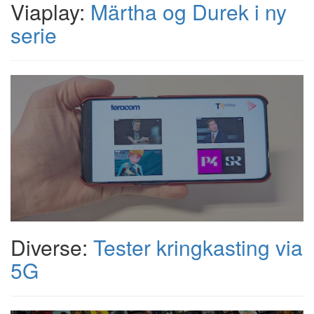
Viaplay:
Märtha og Durek i ny
serie
Diverse:
Tester kringkasting via
5G